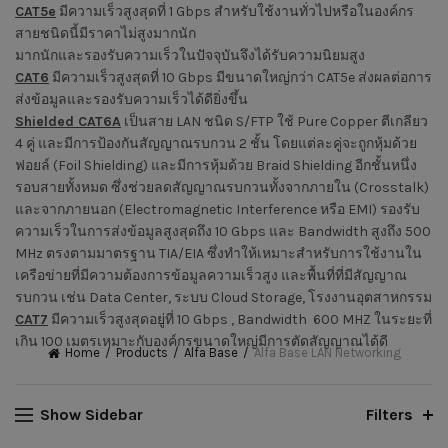
CAT5e
มีความเร็วสูงสุดที่ 1 Gbps สำหรับใช้งานทั่วไปหรือในองค์กร
สายชนิดนี้มีราคาไม่สูงมากนัก
มากนักและรองรับความเร็วในปัจจุบันจึงได้รับความนิยมสูง
CAT6
มีความเร็วสูงสุดที่ 10 Gbps มีขนาดใหญ่กว่า CAT5e ส่งผลต่อการ
ส่งข้อมูลและรองรับความเร็วได้ดียิ่งขึ้น
Shielded CAT6A
เป็นสาย LAN ชนิด S/FTP ใช้ Pure Copper ตีเกลียว
4 คู่ และมีการป้องกันสัญญาณรบกวน 2 ชั้น โดยแต่ละคู่จะถูกหุ้มด้วย
ฟอยล์ (Foil Shielding) และมีการหุ้มด้วย Braid Shielding อีกชั้นหนึ่ง
รอบสายทั้งหมด ซึ่งช่วยลดสัญญาณรบกวนทั้งจากภายใน (Crosstalk)
และจากภายนอก (Electromagnetic Interference หรือ EMI) รองรับ
ความเร็วในการส่งข้อมูลสูงสุดถึง 10 Gbps และ Bandwidth สูงถึง 500
MHz ตรงตามมาตรฐาน TIA/EIA ซึ่งทำให้เหมาะสำหรับการใช้งานใน
เครือข่ายที่มีความต้องการข้อมูลความเร็วสูง และพื้นที่ที่มีสัญญาณ
รบกวน เช่น Data Center, ระบบ Cloud Storage, โรงงานอุตสาหกรรม
CAT7
มีความเร็วสูงสุดอยู่ที่ 10 Gbps , Bandwidth 600 MHZ ในระยะที่
เกิน 100 เมตรเหมาะกับองค์กรขนาดใหญ่มีการตัดสัญญาณได้ดี
Home
Products
Alfa Base
Alfa Base LAN Networking
Show Sidebar
Filters