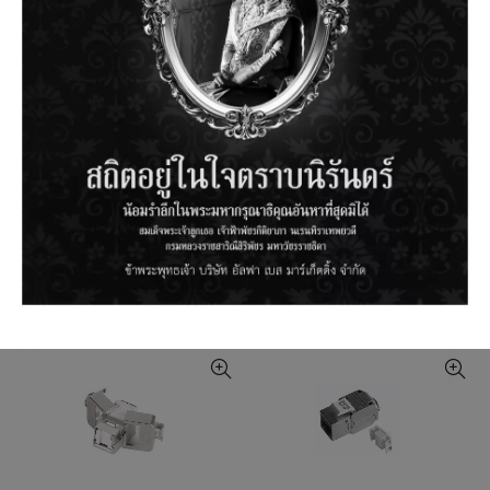
AL-3121S : SHIELDED CAT6 RJ45
AL-5112 : FACE PLATE FOR RJ45
IN-LINE COUPLER
KEYSTONE 2 PORTS WITH
SHUTTLE, ID LABEL