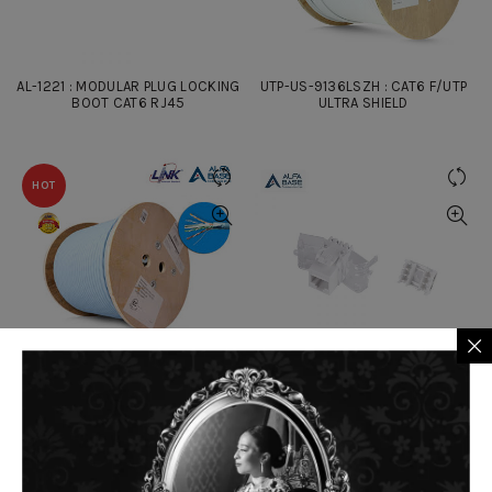
AL-1221 : MODULAR PLUG LOCKING
UTP-US-9136LSZH : CAT6 F/UTP
BOOT CAT6 RJ45
ULTRA SHIELD
HOT
UTP-US-9266LSZH : CAT6A F/UTP
AL-2123 : CAT6 RJ45 MODULAR
XG ( 650 MHZ ) CABLE
JACK TOOL FREE WHITE