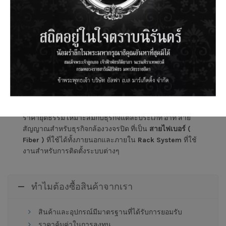
จะเล็กหรือใหญ่
สำหรับโครงการขนาดใหญ่ บริษัทฯ ของเราสามารถผลิต
สายสัญญาณต่างๆได้ตามที่คุณต้องการ เราสามารถจัดส่ง
สินค้าอย่างรวดเร็วได้ภายใน
1
วัน อีกทั้งยังสามารถสั่งสเปค
ได้ตามความต้องการทั้งลักษณะของสาย ความยาวของสาย
หัว connectorในการต่อเชื่อมแต่ละแบบซึ่งสามารถใช้ร่วม
กับกลุ่มอุปกรณ์จากบริษัทอื่นๆได้
และนอกจากนั้นเรายังมี
สินค้าที่สนับนุนผู้ประกอบการขนาดกลางและขนาดเล็กด้วย
ราคายุติธรรม เหมาะสมกับธุรกิจแต่ละประเภท อาทิ สาย
สัญญาณสำหรับธุรกิจกล้องวงจรปิด ที่เป็น
สายไฟเบอร์
(
Fiber )
ที่ใช้ได้ทั้งภายนอกและภายใน
Rack System
ที่ใช้
งานสำหรับการติดตั้งระบบต่างๆ
ทำไมต้องซื้อสินค้าจากเรา
สินค้าและอุปกรณ์มีมาตรฐานที่ได้รับการยอมรับ
ราคาคุ้มค่าในการลงทุน