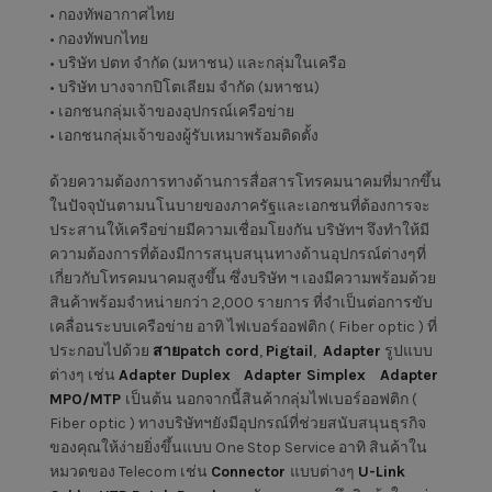
•
กองทัพอากาศไทย
•
กองทัพบกไทย
•
บริษัท ปตท จำกัด
(
มหาชน
)
และกลุ่มในเครือ
•
บริษัท บางจากปิโตเลียม จำกัด
(
มหาชน
)
•
เอกชนกลุ่มเจ้าของอุปกรณ์เครือข่าย
•
เอกชนกลุ่มเจ้าของผู้รับเหมาพร้อมติดตั้ง
ด้วยความต้องการทางด้านการสื่อสารโทรคมนาคมที่มากขึ้น
ในปัจจุบันตามนโนบายของภาครัฐและเอกชนที่ต้องการจะ
ประสานให้เครือข่ายมีความเชื่อมโยงกัน บริษัทฯ จึงทำให้มี
ความต้องการที่ต้องมีการสนุบสนุนทางด้านอุปกรณ์ต่างๆที่
เกี่ยวกับโทรคมนาคมสูงขึ้น ซึ่งบริษัท ฯ เองมีความพร้อมด้วย
สินค้าพร้อมจำหน่ายกว่า
2,000
รายการ ที่จำเป็นต่อการขับ
เคลื่อนระบบเครือข่าย อาทิ ไฟเบอร์ออฟติก
( Fiber optic ) ที่
ประกอบไปด้วย
สาย
patch cord
,
Pigtail
,
Adapter
รูปแบบ
ต่างๆ เช่น
Adapter Duplex
Adapter Simplex
Adapter
MPO/MTP
เป็นต้น นอกจากนี้สินค้ากลุ่มไฟเบอร์ออฟติก
(
Fiber optic )
ทางบริษัทฯยังมีอุปกรณ์ที่ช่วยสนับสนุนธุรกิจ
ของคุณให้ง่ายยิ่งขึ้นแบบ One Stop Service อาทิ สินค้าใน
หมวดของ Telecom เช่น
Connector
แบบต่างๆ
U-Link