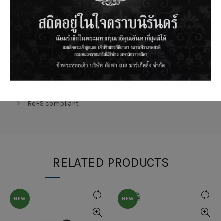
Standards :
ANSI/TIA-568-C.2 Category 6A
ISO/IEC 11801:2017 Class EA
EN55032:2015
EN55024:2010+A1:2015
IEEE 802.3an (10G Base T)
EMC compliant
RoHS compliant
RELATED PRODUCTS
NEW
NEW