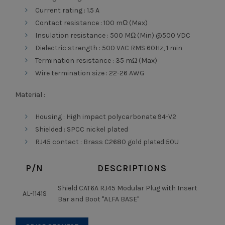
Current rating : 1.5 A
Contact resistance : 100 mΩ (Max)
Insulation resistance : 500 MΩ (Min) @500 VDC
Dielectric strength : 500 VAC RMS 60Hz, 1 min
Termination resistance : 35 mΩ (Max)
Wire termination size : 22-26 AWG
Material :
Housing : High impact polycarbonate 94-V2
Shielded : SPCC nickel plated
RJ45 contact : Brass C2680 gold plated 50U
P/N
DESCRIPTIONS
Shield CAT6A RJ45 Modular Plug with Insert
AL-1141S
Bar and Boot "ALFA BASE"