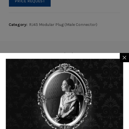
PRICE REQUEST
Category:
RJ45 Modular Plug (Male Connector)
Description
Description
Applications :
10G (XG)
IEEE 802.3
10G Base-T
1000Base-T