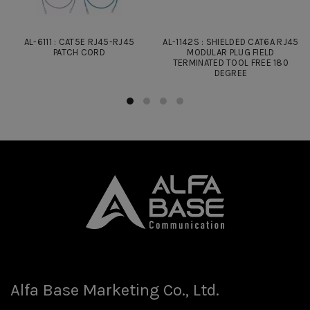
AL-6111 : CAT5E RJ45-RJ45
AL-1142S : SHIELDED CAT6A RJ45
PATCH CORD
MODULAR PLUG FIELD
TERMINATED TOOL FREE 180
DEGREE
Alfa Base Marketing Co., Ltd.