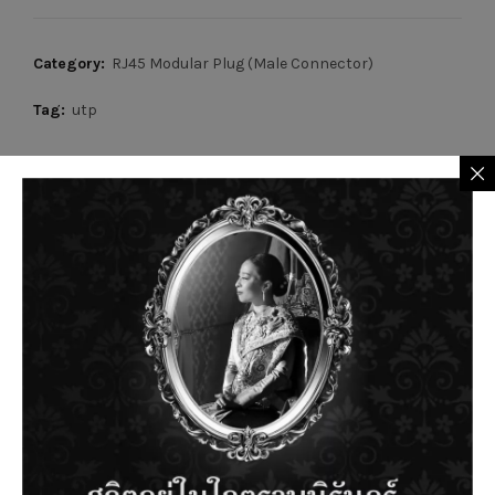
Category:
RJ45 Modular Plug (Male Connector)
Tag:
utp
Description
Description
Applications :
10Base-T (IEEE 802.3 Ethernet)
100Base-TX (IEEE 802.3u Fast Ethernet)
1000Base-T (IEEE 802.3ab Gigabit Ethernet)
PoE (IEEE 802.3af, IEEE 802.3at)