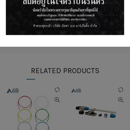
Standards :
ANSI/TIA-568-C.2, ANSI/TIA-568.2D
ISO/IEC 11801:2017 Class D, Cat5e
EN 50173-1
RELATED PRODUCTS