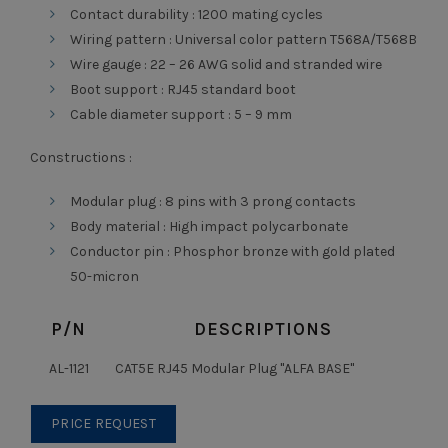
Contact durability : 1200 mating cycles
Wiring pattern : Universal color pattern T568A/T568B
Wire gauge : 22 – 26 AWG solid and stranded wire
Boot support : RJ45 standard boot
Cable diameter support : 5 – 9 mm
Constructions :
Modular plug : 8 pins with 3 prong contacts
Body material : High impact polycarbonate
Conductor pin : Phosphor bronze with gold plated
50-micron
P/N
DESCRIPTIONS
AL-1121
CAT5E RJ45 Modular Plug "ALFA BASE"
PRICE REQUEST