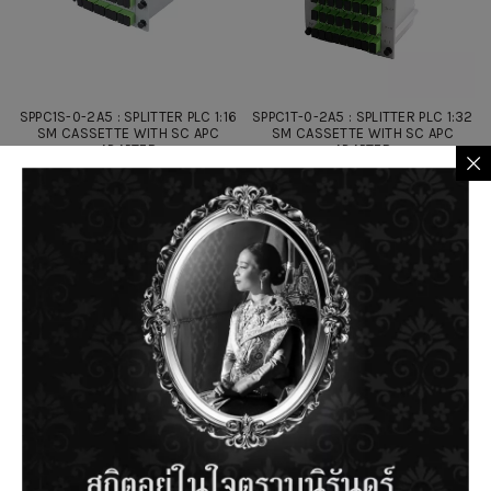
SPPC1S-0-2A5 : SPLITTER PLC 1:16
SPPC1T-0-2A5 : SPLITTER PLC 1:32
SM CASSETTE WITH SC APC
SM CASSETTE WITH SC APC
ADAPTER
ADAPTER
ADH24AUS1-231 : SC APC
FC ADAPTER
MALE/LC FEMALE HYBRID SM
ADAPTER