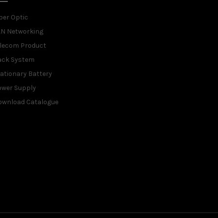
ber Optic
AN Networking
elecom Product
ack System
ationary Battery
ower Supply
ownload Catalogue