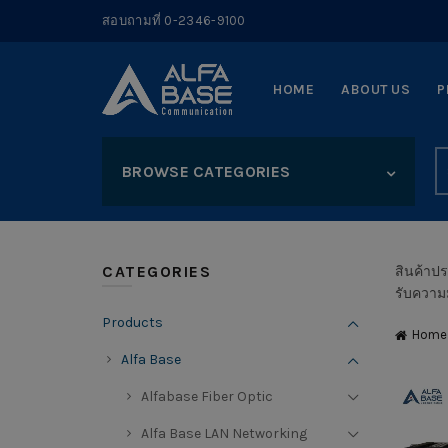
สอบถามที่ 0-2346-9100
HOME
ABOUT US
P
S
BROWSE CATEGORIES
fo
CATEGORIES
สินค้าป
รับความ
Products
Home
Alfa Base
Alfabase Fiber Optic
Alfa Base LAN Networking