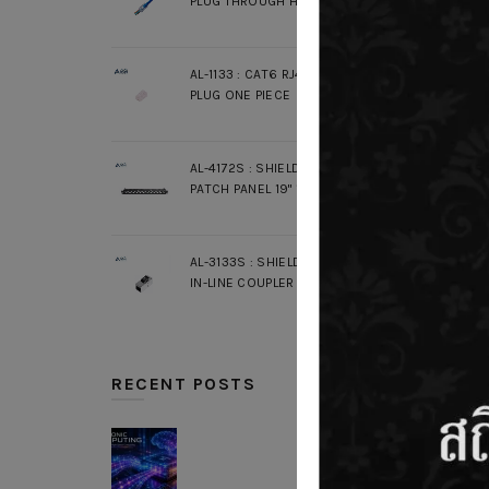
PLUG THROUGH HOLE
AL-1133 : CAT6 RJ45 MODULAR
PLUG ONE PIECE
AL-4172S : SHIELDED UNLOAD
PATCH PANEL 19" 1U 24 PORT
AL-3133S : SHIELDED CAT6A RJ45
IN-LINE COUPLER SLIM
RECENT POSTS