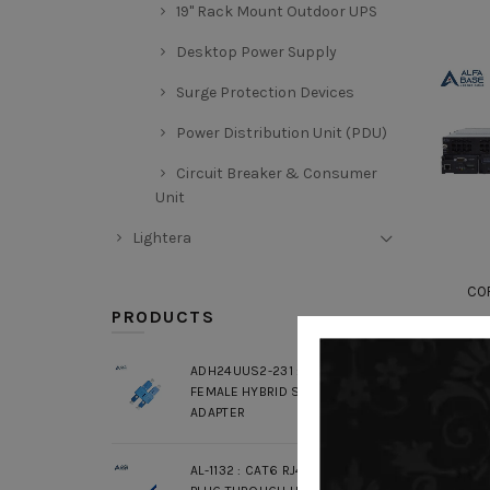
19" Rack Mount Outdoor UPS
Desktop Power Supply
Surge Protection Devices
Power Distribution Unit (PDU)
Circuit Breaker & Consumer
Unit
Lightera
CO
PRODUCTS
ADH24UUS2-231 : SC MALE / LC
FEMALE HYBRID SM DUPLEX
ADAPTER
AL-1132 : CAT6 RJ45 MODULAR