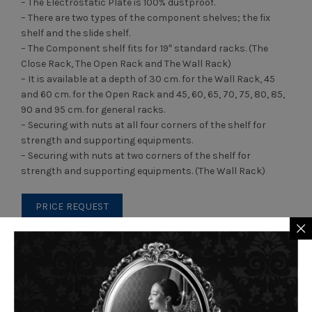
– The Electrostatic Plate is 100% dustproof.
– There are two types of the component shelves; the fix
shelf and the slide shelf.
– The Component shelf fits for 19″ standard racks. (The
Close Rack, The Open Rack and The Wall Rack)
– It is available at a depth of 30 cm. for the Wall Rack, 45
and 60 cm. for the Open Rack and 45, 60, 65, 70, 75, 80, 85,
90 and 95 cm. for general racks.
– Securing with nuts at all four corners of the shelf for
strength and supporting equipments.
– Securing with nuts at two corners of the shelf for
strength and supporting equipments. (The Wall Rack)
PRICE REQUEST
Categories:
Rack System
,
Rack Accessories
Tags:
Rack
,
Accessories