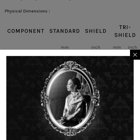
Physical Dimensions :
TRI-
COMPONENT
STANDARD
SHIELD
SHIELD
mm
inch
mm
inch
Nominal Center
Conductor
1.63
0.064
1.63
0.064
Diameter
Nominal Diameter
7.11
0.280
7.11
0.280
Over Dielectric
Nominal Diameter
Over First Shield
7.29
0.287
7.29
0.287
(Tape)
Nominal Diameter
10.03
0.395
10.03
0.395
Over Jacket