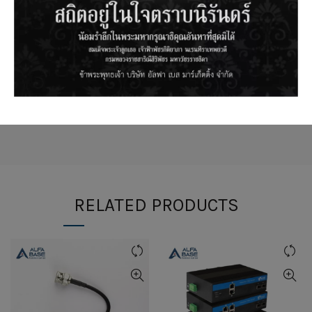
Nominal Jacket
1.07
0.042
0.99
0.039
Wall Thickness
Nominal Diameter
of Steel
1.83
0.072
1.83
0.072
Messenger
RELATED PRODUCTS