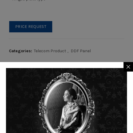
PRICE REQUEST
Categories:
Telecom Product
,
DDF Panel
Tags:
connector
,
BNC
,
DDF PANEL
RELATED PRODUCTS