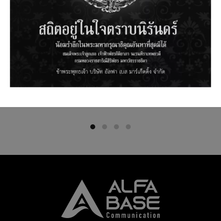
BLPP-19-16P : BALUN PANEL 19″
DDF-19-32D : DDF PATCH PANEL
FOR 16 DUAL PORT
19″ 32 PORTS DEEP MOUNT TYPE