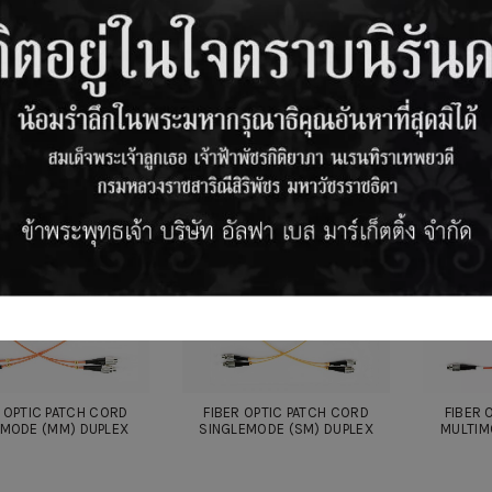
ADH24AUS1-231 : SC APC
FIBER 
P TRUNK PATCH CORD
MALE/LC FEMALE HYBRID SM
MULTIM
ADAPTER
R OPTIC PATCH CORD
FIBER OPTIC PATCH CORD
FIBER 
IMODE (MM) DUPLEX
SINGLEMODE (SM) DUPLEX
MULTIM