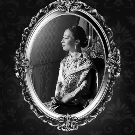
03 : CLOSURE FTTX
CX-9417 : CLOSURE FTTX
CL-D048
IZONTAL WITH PLC
HORIZONTAL WITH PLC
CLOSURE
TER, SNAP LOCK TYPE
SPLITTER, SNAP LOCK TYPE