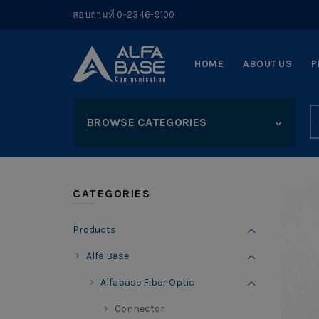
สอบถามที่ 0-2346-9100
HOME
ABOUT US
P
S
BROWSE CATEGORIES
fo
CATEGORIES
Products
Alfa Base
Alfabase Fiber Optic
Connector