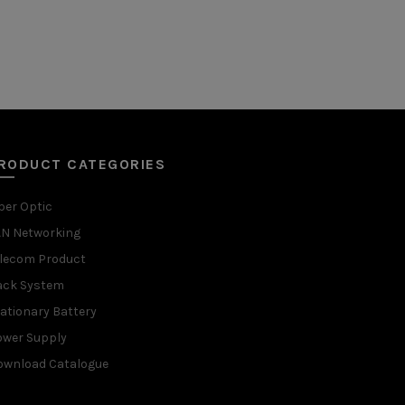
RODUCT CATEGORIES
ber Optic
AN Networking
elecom Product
ack System
ationary Battery
ower Supply
ownload Catalogue