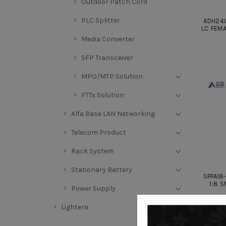
Outdoor Patch Cord
PLC Splitter
ADH24U
LC FEMA
Media Converter
SFP Transceiver
MPO/MTP Solution
FTTx Solution
Alfa Base LAN Networking
Telecom Product
Rack System
Stationary Battery
SPPA18-
1:8 
Power Supply
Lightera