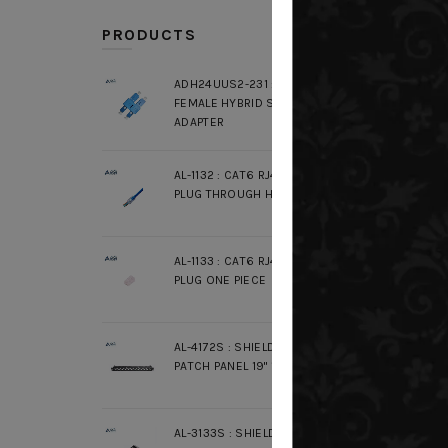
PRODUCTS
ADH24UUS2-231 : SC MALE / LC
FEMALE HYBRID SM DUPLEX
ADAPTER
AL-1132 : CAT6 RJ45 MODULAR
PLUG THROUGH HOLE
CX-8
HOR
SPLIT
AL-1133 : CAT6 RJ45 MODULAR
PLUG ONE PIECE
AL-4172S : SHIELDED UNLOAD
PATCH PANEL 19" 1U 24 PORT
AL-3133S : SHIELDED CAT6A RJ45