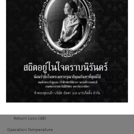
Wide operating temperature range
Customized packaging and configuration
Reliability :
Telcordia GR-1209-CORE
Telcordia GR-1221-CORE
PORT
1X2
1X4
2X4
CONFIGURATION
Operating Wave-length
(nm)
PDL (dB)
< 0.2
Directivity (dB)
Return Loss (dB)
Operation Temperature