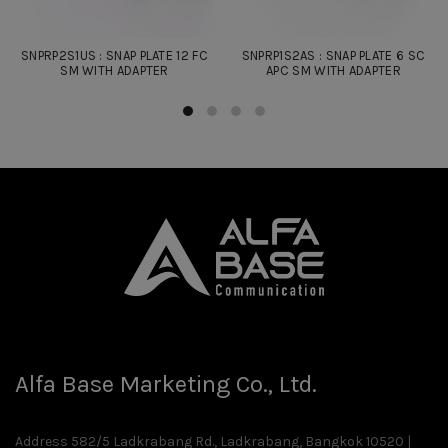
SNPRP2S1US : SNAP PLATE 12 FC
SNPRP1S2AS : SNAP PLATE 6 SC
SM WITH ADAPTER
APC SM WITH ADAPTER
Alfa Base Marketing Co., Ltd.
Address 582/5 Ladkrabang Rd., Ladkrabang, Bangkok 10520 |