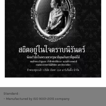
Features :
– Steel cabinet wall mount for indoor application
– Cabinet made from electro galvanize steel 1.2 mm thickness
– Combine splicing function, storing of fiber optical cable,
pigtail and patch cord
– Store and protect excess optical cable and patch cord
– Support FC/SC/ST/LC adapter type as below
* FC/ST type support 120 fibers
* SC type support 192 fibers
* LC type support 384 fibers
– Splicing and distribution 12 fibers per tray or 24 fibers per tray
– Support fiber bending radius 30 mm
– Nice Shape, easy installation and maintenance
– Easily fixed by swell bolt, convenient for operation and
inspection
– Provide strength member holder to fix the main fiber cable
– Light gray cabinet
Standard :
– Manufactured by ISO 9001-2015 company