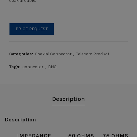
coaxial cable.
PRICE REQUEST
Categories:
Coaxial Connector
,
Telecom Product
Tags:
connector
,
BNC
Description
Description
IMPEDANCE
50 OHMS
75 OHMS