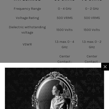
Frequency Range
0 - 4 GHz
0 - 2 GHz
Voltage Rating
500 VRMS
500 VRMS
Dielectric withstanding
1500 Volts
1500 Volts
voltage
1.3 max. 0 - 4
1.3 max. 0 - 2
VSWR
GHz
GHz
Center
Center
Contact :
Contact :
3 milliohms ;
3 milliohms ;
Contact Resistance
Outer Contact
Outer Contact
:
:
2 milliohms ;
2 milliohms ;
MATERIAL
FINISH
Center Contact
Brass
Gold*