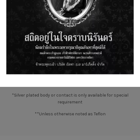
Metal Parts
Brass
Nickel*
Delrin**
None
Insulators
PBT polyester
Silicone
None
rubber
Clamp Gaskets
Synthetic
rubber
Annealed
Crimp Ferrule
Nickel*
Copper
*Silver plated body or contact is only available for special
requirement
**Unless otherwise noted as Teflon