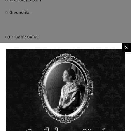
>>
PDU Rack Mount
>>
Ground Bar
>
UTP Cable CAT5E
>
UTP Cable CAT6
>
Outdoor UTP Cable CAT6
>
UTP F/FTP CAT6A
>
CAT5E Patch Cord
>
CAT6 Patch Cord
>
RJ45 Modular Plug and Boot
>
Shielded CAT6A RJ45 Modular Plug