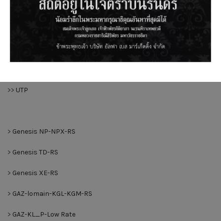
>
CAT6 RJ45 Modular Jack
>
Shielded CAT6 RJ45 Modular Jack
>
Shielded Patch Panel and In-Line Coupler
>
Patch Panel
>>
UTP
>
Genesis NP-NPX-RS
>
Genesis TD-RS
>
Genesis XE-RS
>
GAZ-lomain-KGL-KGM-RS
>
GAZ-KL_P-Low Rate