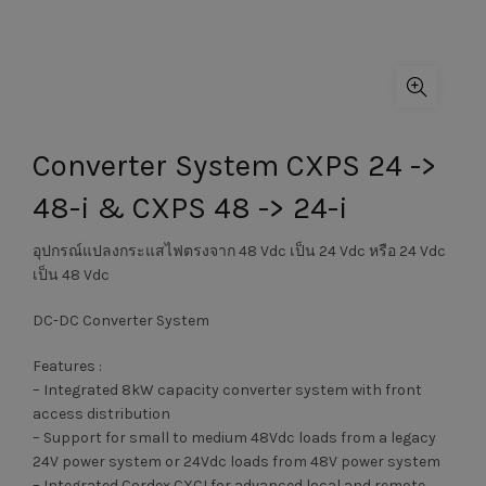
Converter System CXPS 24 ->
48-i & CXPS 48 -> 24-i
อุปกรณ์แปลงกระแสไฟตรงจาก 48 Vdc เป็น 24 Vdc หรือ 24 Vdc
เป็น 48 Vdc
DC-DC Converter System
Features :
– Integrated 8kW capacity converter system with front
access distribution
– Support for small to medium 48Vdc loads from a legacy
24V power system or 24Vdc loads from 48V power system
– Integrated Cordex CXCI for advanced local and remote