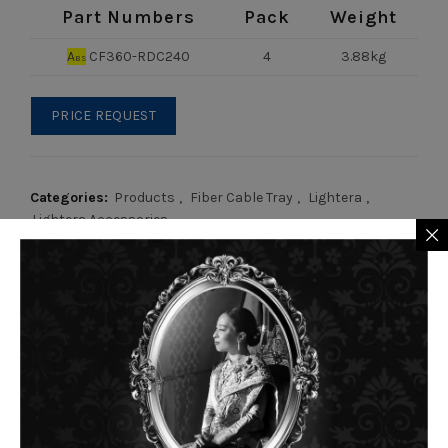
Part Numbers
Pack
Weight
A
CF360-RDC240
4
3.88kg
BS
PRICE REQUEST
Categories:
Products
,
Fiber Cable Tray
,
Lightera
,
Lightera Accessories
RELATED PRODUCTS