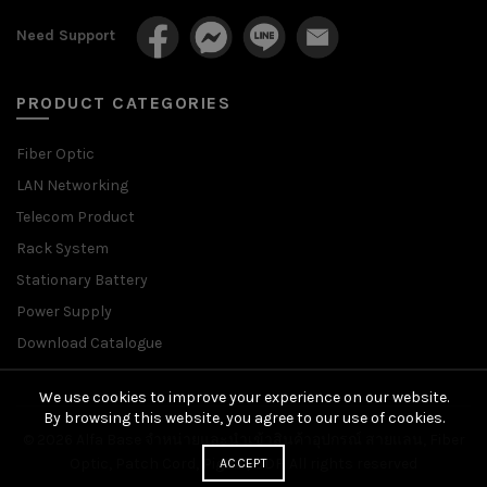
Need Support
PRODUCT CATEGORIES
Fiber Optic
LAN Networking
Telecom Product
Rack System
Stationary Battery
Power Supply
Download Catalogue
We use cookies to improve your experience on our website.
By browsing this website, you agree to our use of cookies.
© 2026
Alfa Base จำหน่ายและนำเข้าสินค้าอุปกรณ์ สายแลน, Fiber
Optic, Patch Cord, Pigtail, ODF
. All rights reserved
ACCEPT