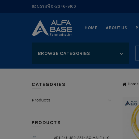
สอบถามที่ 0-2346-9100
HOME
ABOUT US
P
S
BROWSE CATEGORIES
fo
CATEGORIES
Home
Products
PRODUCTS
ADH24UUS2-231 : SC MALE / LC