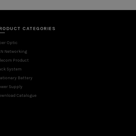
RODUCT CATEGORIES
ber Optic
AN Networking
elecom Product
ack System
ationary Battery
ower Supply
ownload Catalogue