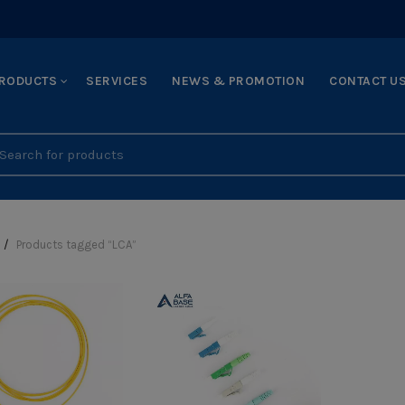
RODUCTS
SERVICES
NEWS & PROMOTION
CONTACT U
earch
r:
Products tagged “LCA”