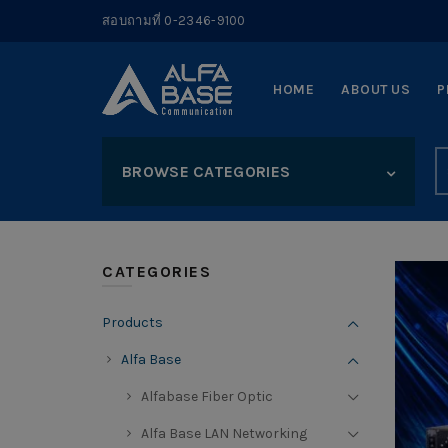
สอบถามที่ 0-2346-9100
HOME
ABOUT US
P
S
BROWSE CATEGORIES
fo
CATEGORIES
Products
Alfa Base
Alfabase Fiber Optic
Alfa Base LAN Networking