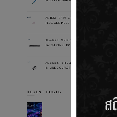
PLUG THROUGH HOLE
AL-1133 : CAT6 RJ45 MODULAR
PLUG ONE PIECE
CONSU
AL-4172S : SHIELDED UNLOAD
PATCH PANEL 19" 1U 24 PORT
AL-3133S : SHIELDED CAT6A RJ45
IN-LINE COUPLER SLIM
RECENT POSTS
CO