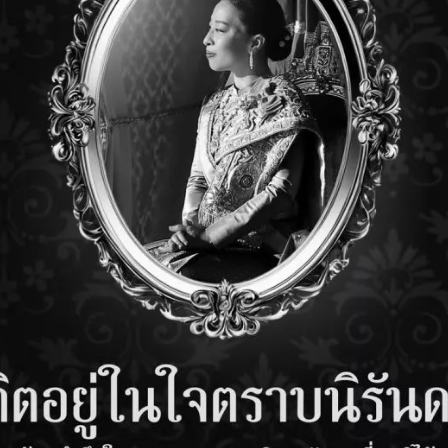
RESIDUAL CURRENT DEVICES
MER UNIT SCHNEIDER
DISTRIB
DIN RAIL SCHNEIDER (RCDS)
SIGNAL SURGE PROTECTION
SIGNAL 
NSUMER UNIT ABB
DB9