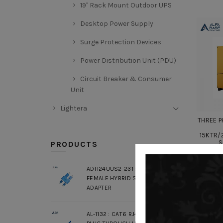
19" Rack Mount Outdoor UPS
Desktop Power Supply
Surge Protection Devices
Power Distribution Unit (PDU)
Circuit Breaker & Consumer
Unit
Lightera
THREE P
15KTR/
S
PRODUCTS
ADH24UUS2-231 : SC MALE / LC
FEMALE HYBRID SM DUPLEX
ADAPTER
AL-1132 : CAT6 RJ45 MODULAR