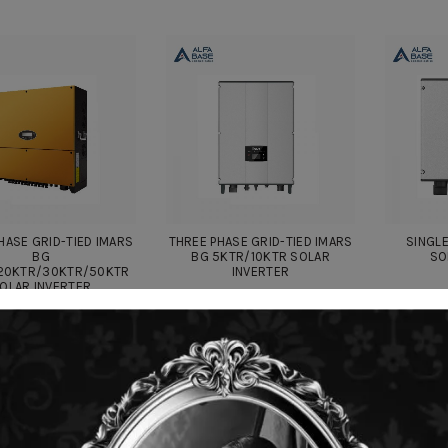
HASE GRID-TIED IMARS
THREE PHASE GRID-TIED IMARS
SINGLE
BG
BG 5KTR/10KTR SOLAR
SO
20KTR/30KTR/50KTR
INVERTER
OLAR INVERTER