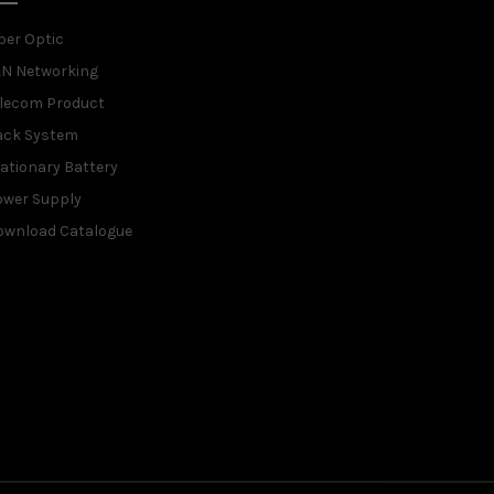
ber Optic
AN Networking
elecom Product
ack System
ationary Battery
ower Supply
ownload Catalogue