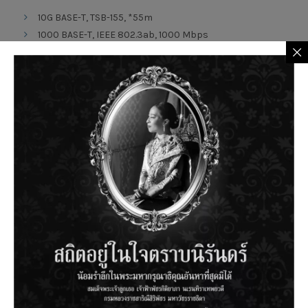
10G BASE-T, TSB-155, *55m
1000 BASE-T, IEEE 802.3ab, 1000 Mbps
100 BASE-TX, IEEE 802.3u, 100 Mbps
Standards
ANSI/TIA-568-C.2
ISO/IEC 11801
NBR 14703
UL 444, UL 1685 (CM), UL 1666 (CMR)
LSZH-1 – IEC-60332-1, LSZH – IEC-60332-3
Certifications
UL Listed
ETL Verified, ETL 4 connections, ETL 6 connections
ISO 9001, ISO 14001
Anatel, RoHS