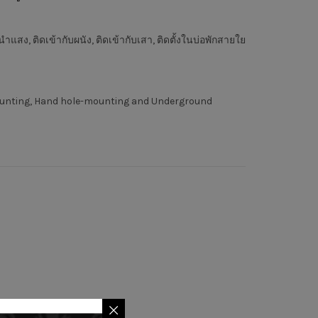
สง, ติดเข้ากับผนัง, ติดเข้ากับเสา, ติดตั้งในบ่อพักสายใย
mounting, Hand hole-mounting and Underground