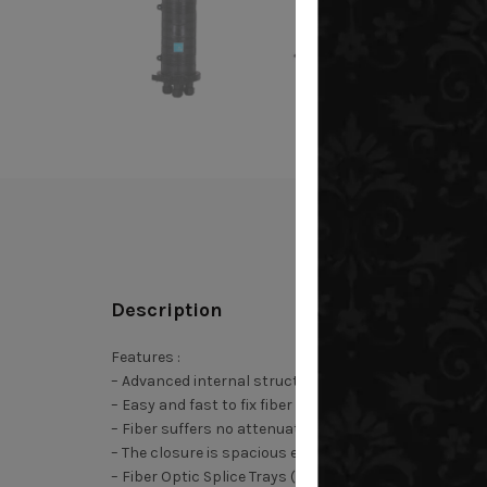
Description
Features :
– Advanced internal structure design
– Easy and fast to fix fiber cable
– Fiber suffers no attenuation
– The closure is spacious enough for winding and stor
– Fiber Optic Splice Trays (FOSTs) are design in SLID