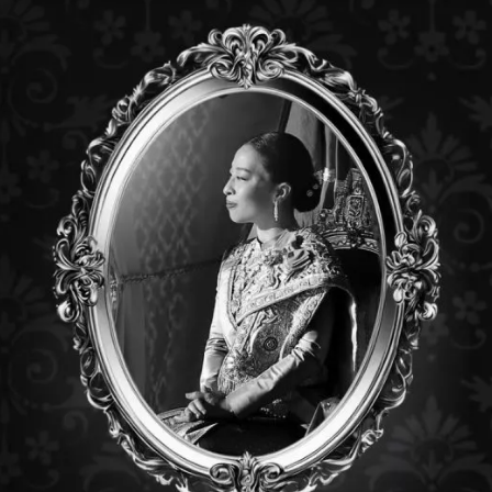
Description
ing fibers
E-IN-LOCK and its opening angle is about 90°