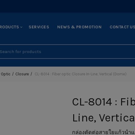
RODUCTS
SERVICES
NEWS & PROMOTION
CONTACT U
earch
r:
 Optic
Closure
CL-8014 : Fiber optic Closure In-Line, Vertical (Dome)
CL-8014 : Fi
Line, Vertic
กล่องตัดต่อสายใยแก้วนำ