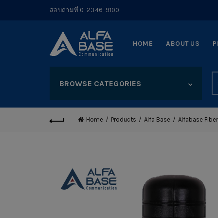
สอบถามที่ 0-2346-9100
HOME
ABOUT US
P
S
BROWSE CATEGORIES
fo
Home
Products
Alfa Base
Alfabase Fiber