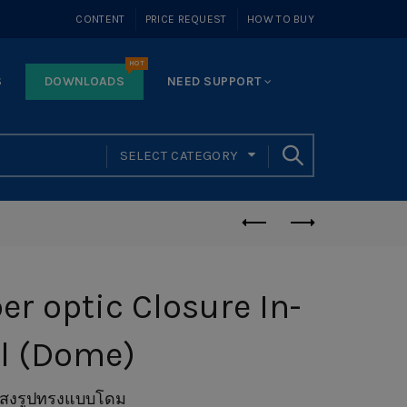
CONTENT
PRICE REQUEST
HOW TO BUY
HOT
S
DOWNLOADS
NEED SUPPORT
SELECT CATEGORY
ber optic Closure In-
al (Dome)
แสงรูปทรงแบบโดม