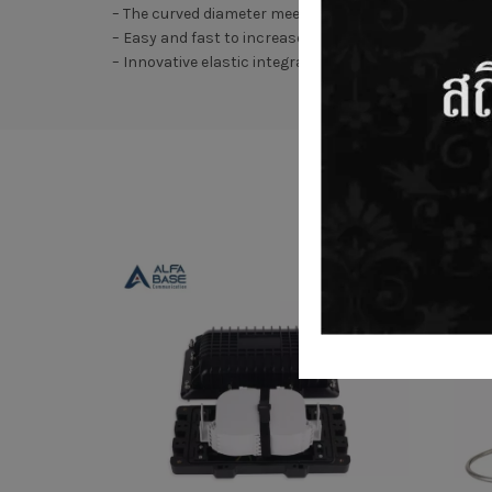
– The curved diameter meets with international stan
– Easy and fast to increase and reduce FOSTs
– Innovative elastic integrated seal fitting