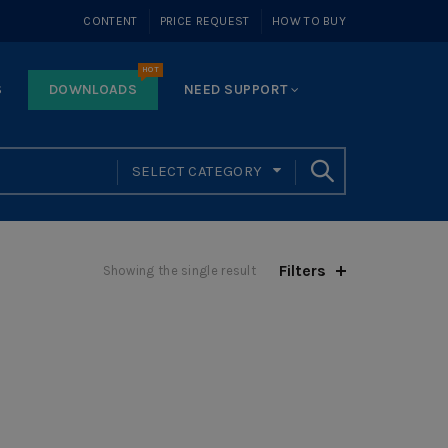
CONTENT
PRICE REQUEST
HOW TO BUY
HOT
S
DOWNLOADS
NEED SUPPORT
SELECT CATEGORY
Filters
Showing the single result