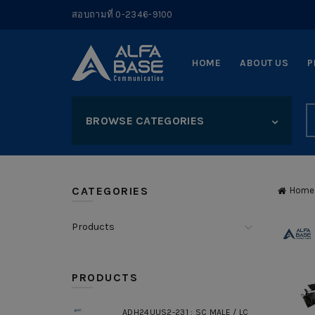
สอบถามที่ 0-2346-9100
HOME
ABOUT US
P
S
BROWSE CATEGORIES
fo
CATEGORIES
Home
Products
PRODUCTS
ADH24UUS2-231 : SC MALE / LC