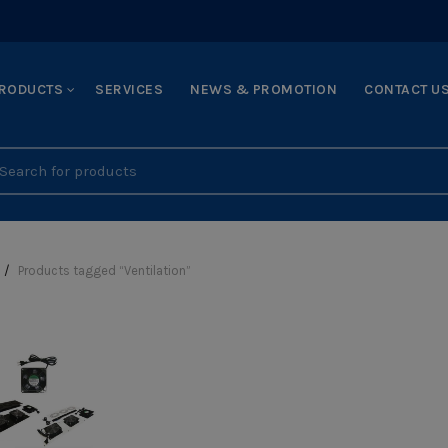
RODUCTS
SERVICES
NEWS & PROMOTION
CONTACT U
earch
r:
Products tagged “Ventilation”