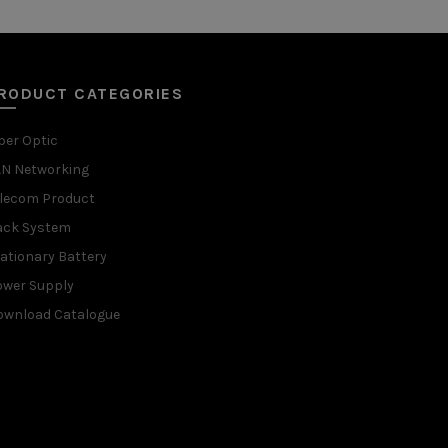
RODUCT CATEGORIES
ber Optic
AN Networking
elecom Product
ack System
ationary Battery
ower Supply
ownload Catalogue